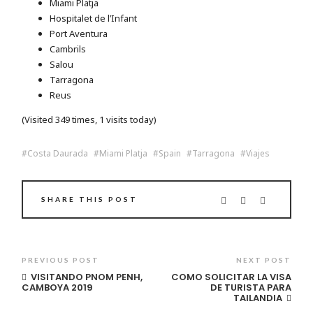
Miami Platja
Hospitalet de l’Infant
Port Aventura
Cambrils
Salou
Tarragona
Reus
(Visited 349 times, 1 visits today)
Costa Daurada
Miami Platja
Spain
Tarragona
Viajes
SHARE THIS POST
PREVIOUS POST
NEXT POST
VISITANDO PNOM PENH,
COMO SOLICITAR LA VISA
CAMBOYA 2019
DE TURISTA PARA
TAILANDIA