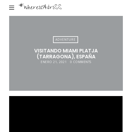
#whereisAdriSS
ADVENTURE
VISITANDO MIAMI PLATJA
(TARRAGONA), ESPAÑA
ENERO 21, 2021
0 COMMENTS